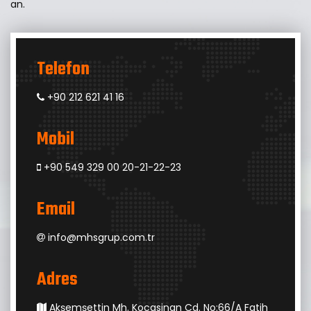
an.
Telefon
+90 212 621 41 16
Mobil
+90 549 329 00 20-21-22-23
Email
info@mhsgrup.com.tr
Adres
Akşemşettin Mh. Kocasinan Cd. No:66/A Fatih