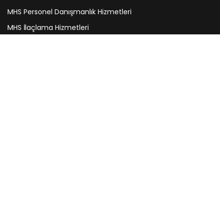
MHS Personel Danışmanlık Hizmetleri
MHS İlaçlama Hizmetleri
Kontaktieren Sie uns
Akşemşettin Mh. Kocasinan Cd. No:66/A Fatih 34091
İSTANBUL
info@mhsgrup.com.tr
+90 212 621 41 16
+90 549 329 00 20-21-22-23
Copyright ©
MHS Private Sicherheits
2021
BlackPars