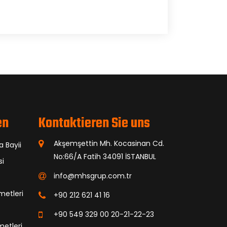
en
Kontaktieren Sie uns
Akşemşettin Mh. Kocasinan Cd.
a Bayii
No:66/A Fatih 34091 İSTANBUL
si
info@mhsgrup.com.tr
metleri
+90 212 621 41 16
+90 549 329 00 20-21-22-23
metleri