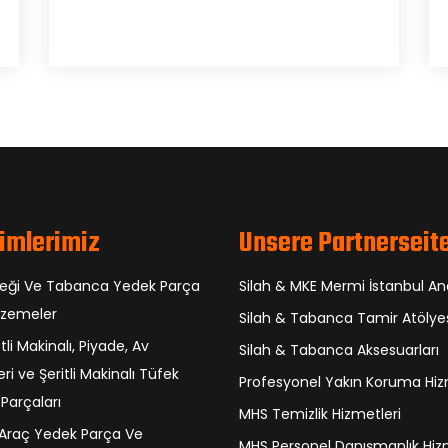
imlerimiz
Unsere Partnerseit
feği Ve Tabanca Yedek Parça
Silah & MKE Mermi İstanbul An
lzemeler
Silah & Tabanca Tamir Atölye
etli Makinalı, Piyade, Av
Silah & Tabanca Aksesuarları
ri ve Şeritli Makinalı Tüfek
Profesyonel Yakın Koruma Hiz
Parçaları
MHS Temizlik Hizmetleri
 Araç Yedek Parça Ve
MHS Personel Danışmanlık Hiz