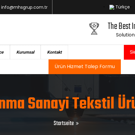
Türkçe
info@mhsgrup.com.tr
The Best I
Solution
S
ce
Kurumsal
Kontakt
Ürün Hizmet Talep Formu
nma Sanayi Tekstil Ürü
Startseite