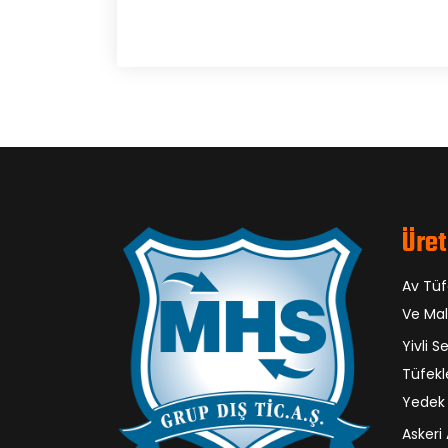
Üret
Av Tü
Ve Ma
Yivli S
Tüfekle
Yedek 
Askeri