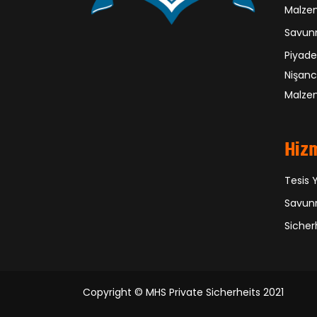
Malze
Savunm
Piyade
Nişanc
Malzem
Hiz
Tesis 
Savunm
Sicher
Copyright ©
MHS Private Sicherheits
2021