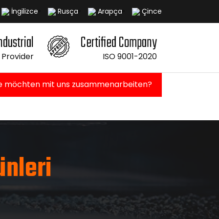
İngilizce
Rusça
Arapça
Çince
ndustrial
Certified Company
 Provider
ISO 9001-2020
ie möchten mit uns zusammenarbeiten?
nleri