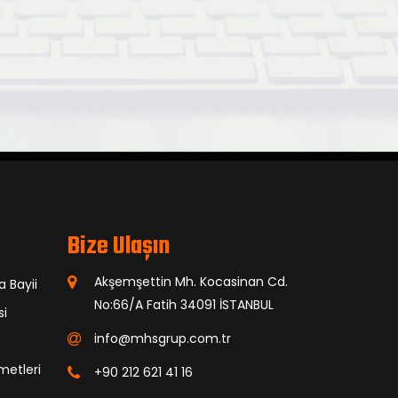
Bize Ulaşın
Akşemşettin Mh. Kocasinan Cd.
a Bayii
No:66/A Fatih 34091 İSTANBUL
si
info@mhsgrup.com.tr
metleri
+90 212 621 41 16