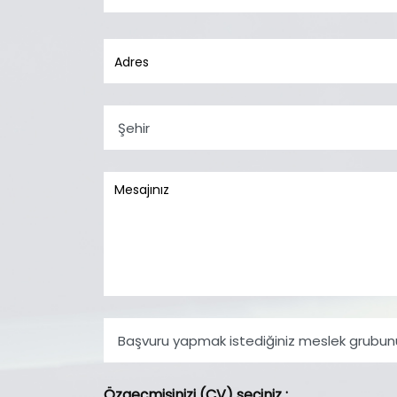
Özgeçmişinizi (CV) seçiniz
: