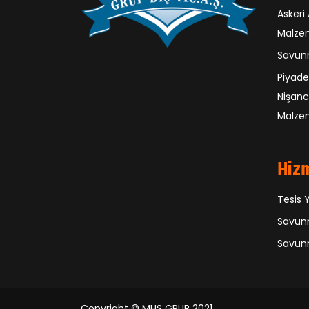
Askeri
Malze
Savunm
Piyade
Nişanc
Malzem
Hiz
Tesis 
Savunm
Savunm
Copyright ©
MHS GRUP
2021